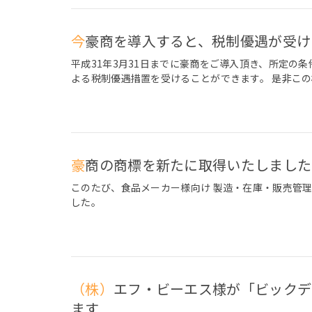
今豪商を導入すると、税制優遇が受
平成31年3月31日までに豪商をご導入頂き、所定の
よる税制優遇措置を受けることができます。 是非こ
豪商の商標を新たに取得いたしまし
このたび、食品メーカー様向け 製造・在庫・販売管
した。
（株）エフ・ビーエス様が「ビックデータ活用展【春】」へ出展いたし
ます