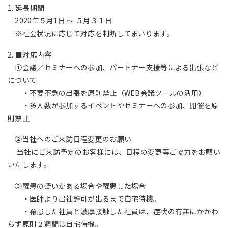
1. 延長期間
2020年５月1日 ～ ５月３１日
※社会状況に応じて対応を判断してまいります。
2. ■対応内容
①会議／セミナーへの参加、パートナー支援等による出張など
について
・不要不急の出張を原則禁止（WEB会議ツールの活用）
・多人数が参加するイベントやセミナーへの参加、開催を原
則禁止
②当社へのご来訪日程変更のお願い
当社にご来訪予定のお客様には、日程の変更等ご協力をお願い
いたします。
③罹患の疑いがある場合や罹患した場合
・医師より出社許可が出るまで自宅待機。
・罹患した社員と濃厚接触した社員は、症状の有無にかかわ
らず原則２週間は自宅待機。