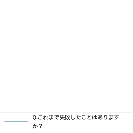
Q.仕事をしていて嬉しい瞬間はどのよう
な時ですか？
A.最近、当社の製品をバージョンアップしたので
すが、作り直しレベルのかなり大掛かりなもので
した。その際に私が担当した機能改善の対応で大
幅に機能アップした部分があり、そちらをお客様
のシステムに導入したところ「この機能いいです
ねー！！」と喜んでいただきました。それは本当
に嬉しかったです。
Q.これまで失敗したことはあります
か？